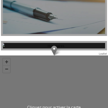
Honoraires
Leaflet
+
−
Cliquez pour activer la carte