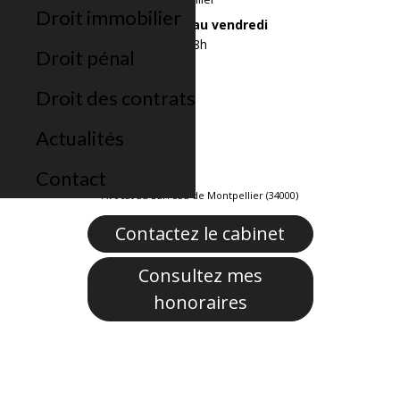
Droit immobilier
Du lundi au vendredi
De 9h à 18h
Droit pénal
Droit des contrats
Actualités
Contact
Avocat au Barreau de Montpellier (34000)
Contactez le cabinet
Consultez mes
honoraires